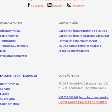
Facebook
LinkedIn
Instagram
RADICALLY OPEN
CAPACITACIÓN
Página Principal
Capacitación introductoria de RO DBT
Sobre nosotros
Capacitación para terapeutas de RO DBT
Testimonios
Formación continua en RO DBT
Trainers & Supervisors
RO DBT para el personal de apoyo
Blog
Mi radicalmente abierto
Preguntas frecuentes
ENCUENTRE UN TERAPEUTA
CONTÁCTENOS
RO DBT Online B.V., Dijkgravenlaan 14,
North America
2352 RL, Leiderdorp, The Netherlands
Canada
Europe
+31 627 353 467
Formulario de consulta
Australasia
ÚNETE A NUESTRA LISTA DE CORREO
South America