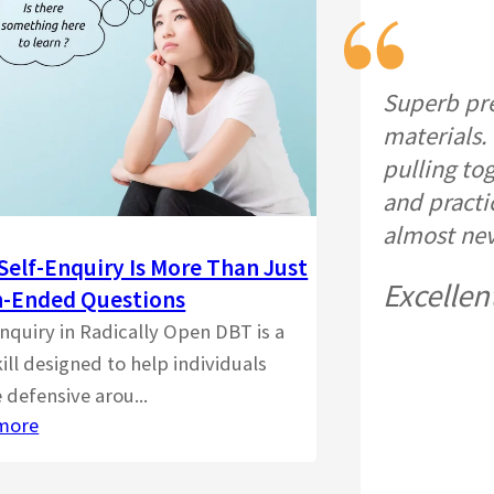
Superb pre
materials. 
pulling to
and practi
almost ne
Self-Enquiry Is More Than Just
Excellen
-Ended Questions
enquiry in Radically Open DBT is a
ill designed to help individuals
 defensive arou...
more