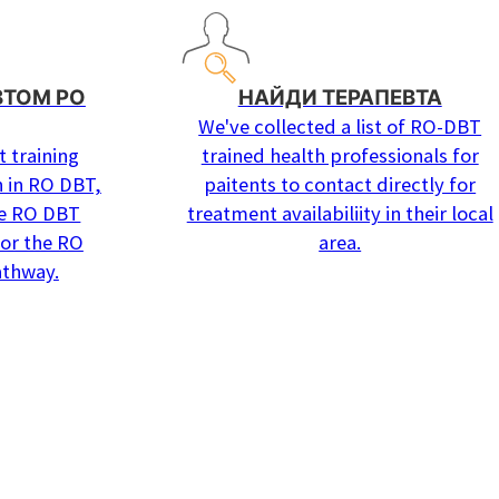
ВТОМ РО
НАЙДИ ТЕРАПЕВТА
We've collected a list of RO-DBT
 training
trained health professionals for
n in RO DBT,
paitents to contact directly for
he RO DBT
treatment availabiliity in their local
 or the RO
area.
athway.