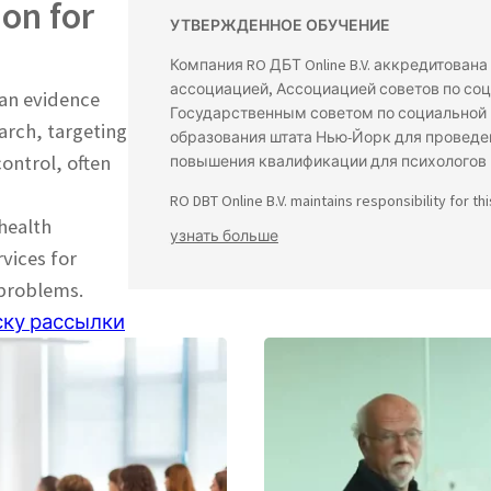
on for
УТВЕРЖДЕННОЕ ОБУЧЕНИЕ
Компания RO ДБТ Online B.V. аккредитова
ассоциацией, Ассоциацией советов по соц
 an evidence
Государственным советом по социальной 
arch, targeting
образования штата Нью-Йорк для провед
ontrol, often
повышения квалификации для психологов 
RO DBT Online B.V. maintains responsibility for th
 health
узнать больше
vices for
 problems.
ску рассылки