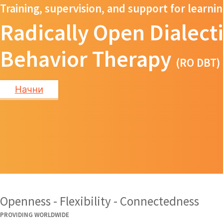
Training, supervision, and support for learni
Radically Open Dialecti
Behavior Therapy
(RO DBT)
Начни
Openness - Flexibility - Connectedness
PROVIDING WORLDWIDE