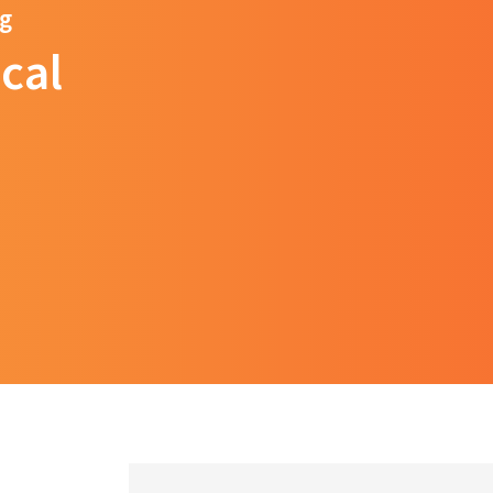
ng
cal