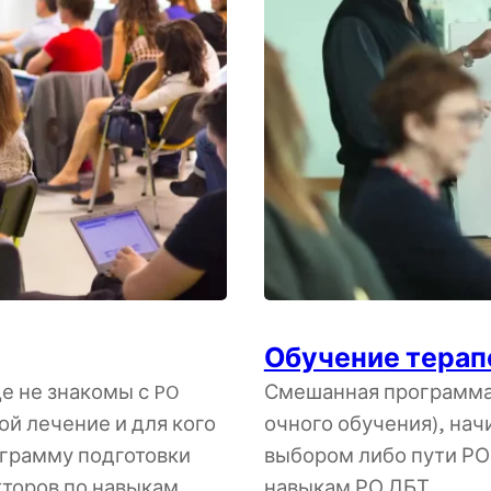
Обучение терапе
е не знакомы с PO
Смешанная программа 
ой лечение и для кого
очного обучения), нач
ограмму подготовки
выбором либо пути РО Д
торов по навыкам.
навыкам РО ДБТ.