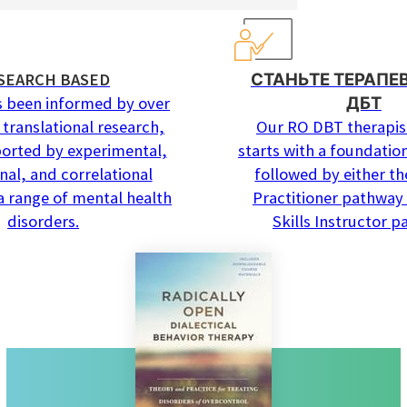
SEARCH BASED
СТАНЬТЕ ТЕРАПЕ
 been informed by over
ДБТ
 translational research,
Our RO DBT therapist
ported by experimental,
starts with a foundatio
nal, and correlational
followed by either t
 a range of mental health
Practitioner pathway
disorders.
Skills Instructor p