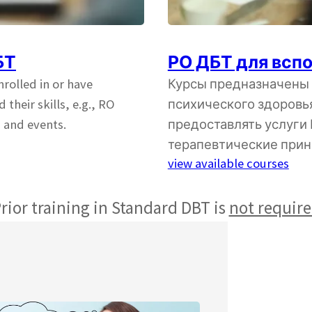
БТ
РО ДБТ для всп
rolled in or have
Курсы предназначены 
heir skills, e.g., RO
психического здоровья
s and events.
предоставлять услуги
терапевтические прин
view available courses
rior training in Standard DBT is
not requir