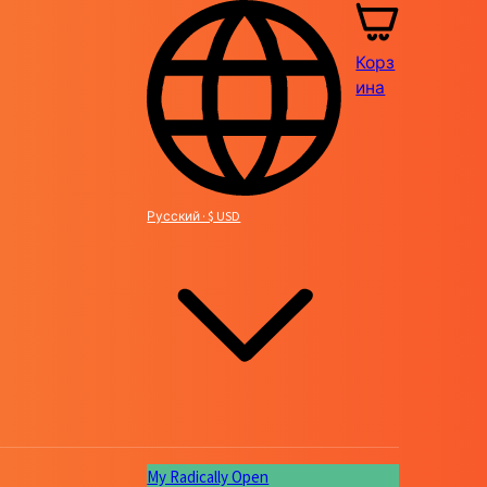
Корз
ина
Русский · $ USD
My Radically Open