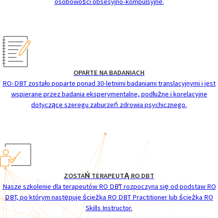
osobowości obsesyjno-kompulsyjne.
OPARTE NA BADANIACH
RO-DBT zostało poparte ponad 30-letnimi badaniami translacyjnymi i jest
wspierane przez badania eksperymentalne, podłużne i korelacyjne
dotyczące szeregu zaburzeń zdrowia psychicznego.
ZOSTAŃ TERAPEUTĄ RO DBT
Nasze szkolenie dla terapeutów RO DBT rozpoczyna się od podstaw RO
DBT, po którym następuje ścieżka RO DBT Practitioner lub ścieżka RO
Skills Instructor.