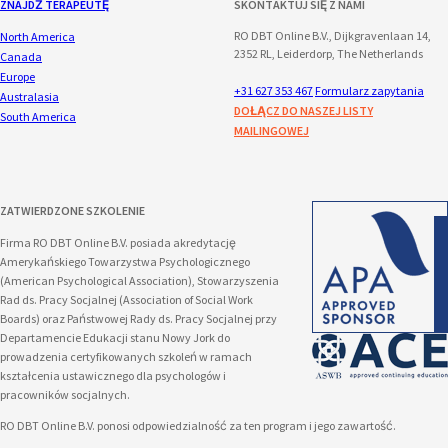
ZNAJDŹ TERAPEUTĘ
SKONTAKTUJ SIĘ Z NAMI
RO DBT Online B.V., Dijkgravenlaan 14,
North America
2352 RL, Leiderdorp, The Netherlands
Canada
Europe
+31 627 353 467
Formularz zapytania
Australasia
DOŁĄCZ DO NASZEJ LISTY
South America
MAILINGOWEJ
ZATWIERDZONE SZKOLENIE
Firma RO DBT Online B.V. posiada akredytację
Amerykańskiego Towarzystwa Psychologicznego
(American Psychological Association), Stowarzyszenia
Rad ds. Pracy Socjalnej (Association of Social Work
Boards) oraz Państwowej Rady ds. Pracy Socjalnej przy
Departamencie Edukacji stanu Nowy Jork do
prowadzenia certyfikowanych szkoleń w ramach
kształcenia ustawicznego dla psychologów i
pracowników socjalnych.
RO DBT Online B.V. ponosi odpowiedzialność za ten program i jego zawartość.