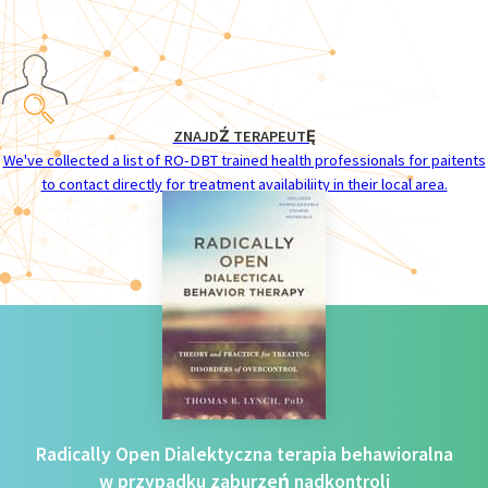
ZNAJDŹ TERAPEUTĘ
We've collected a list of RO-DBT trained health professionals for paitents
to contact directly for treatment availabiliity in their local area.
Radically Open Dialektyczna terapia behawioralna
w przypadku zaburzeń nadkontroli