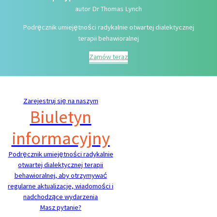
autor Dr Thomas Lynch
Podręcznik umiejętności radykalnie otwartej dialektycznej
terapii behawioralnej
Zamów teraz
Zarejestruj się na naszym
Biuletyn
informacyjny
Podręcznik umiejętności radykalnie
otwartej dialektycznej terapii
behawioralnej, aby otrzymywać
regularne aktualizacje, wiadomości i
nadchodzące wydarzenia
Masz pytanie?