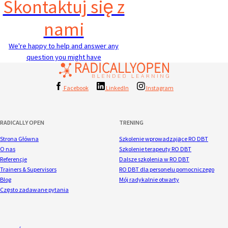
Skontaktuj się z
nami
We're happy to help and answer any
question you might have
Facebook
LinkedIn
Instagram
RADICALLY OPEN
TRENING
Strona Główna
Szkolenie wprowadzające RO DBT
O nas
Szkolenie terapeuty RO DBT
Referencje
Dalsze szkolenia w RO DBT
Trainers & Supervisors
RO DBT dla personelu pomocniczego
Blog
Mój radykalnie otwarty
Często zadawane pytania