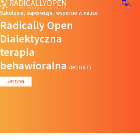
Menu
Szkolenie, superwizja i wsparcie w nauce
Radically Open
Dialektyczna
terapia
behawioralna
(RO DBT)
Zaczynaj