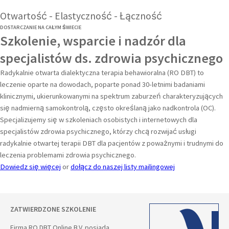
Otwartość - Elastyczność - Łączność
DOSTARCZANIE NA CAŁYM ŚWIECIE
Szkolenie, wsparcie i nadzór dla
specjalistów ds. zdrowia psychicznego
Radykalnie otwarta dialektyczna terapia behawioralna (RO DBT) to
leczenie oparte na dowodach, poparte ponad 30-letnimi badaniami
klinicznymi, ukierunkowanymi na spektrum zaburzeń charakteryzujących
się nadmierną samokontrolą, często określaną jako nadkontrola (OC).
Specjalizujemy się w szkoleniach osobistych i internetowych dla
specjalistów zdrowia psychicznego, którzy chcą rozwijać usługi
radykalnie otwartej terapii DBT dla pacjentów z poważnymi i trudnymi do
leczenia problemami zdrowia psychicznego.
Dowiedz się więcej
or
dołącz do naszej listy mailingowej
ZATWIERDZONE SZKOLENIE
Firma RO DBT Online B.V. posiada