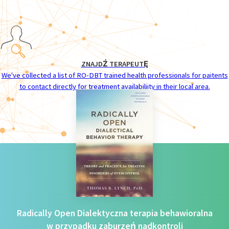
ZNAJDŹ TERAPEUTĘ
We've collected a list of RO-DBT trained health professionals for paitents
to contact directly for treatment availabiliity in their local area.
Radically Open Dialektyczna terapia behawioralna
w przypadku zaburzeń nadkontroli