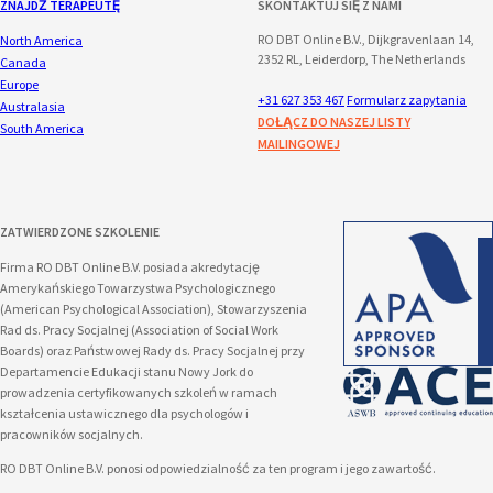
ZNAJDŹ TERAPEUTĘ
SKONTAKTUJ SIĘ Z NAMI
RO DBT Online B.V., Dijkgravenlaan 14,
North America
2352 RL, Leiderdorp, The Netherlands
Canada
Europe
+31 627 353 467
Formularz zapytania
Australasia
DOŁĄCZ DO NASZEJ LISTY
South America
MAILINGOWEJ
ZATWIERDZONE SZKOLENIE
Firma RO DBT Online B.V. posiada akredytację
Amerykańskiego Towarzystwa Psychologicznego
(American Psychological Association), Stowarzyszenia
Rad ds. Pracy Socjalnej (Association of Social Work
Boards) oraz Państwowej Rady ds. Pracy Socjalnej przy
Departamencie Edukacji stanu Nowy Jork do
prowadzenia certyfikowanych szkoleń w ramach
kształcenia ustawicznego dla psychologów i
pracowników socjalnych.
RO DBT Online B.V. ponosi odpowiedzialność za ten program i jego zawartość.