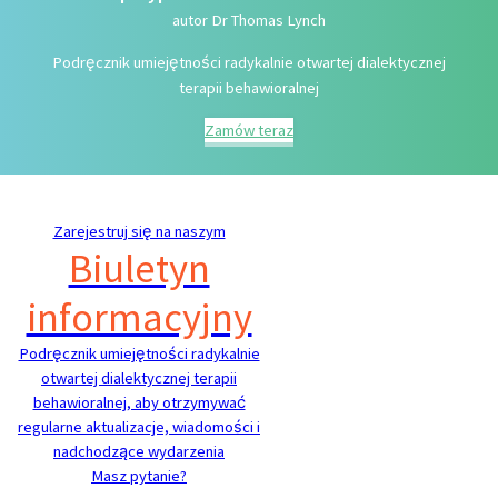
autor Dr Thomas Lynch
Podręcznik umiejętności radykalnie otwartej dialektycznej
terapii behawioralnej
Zamów teraz
Zarejestruj się na naszym
Biuletyn
informacyjny
Podręcznik umiejętności radykalnie
otwartej dialektycznej terapii
behawioralnej, aby otrzymywać
regularne aktualizacje, wiadomości i
nadchodzące wydarzenia
Masz pytanie?