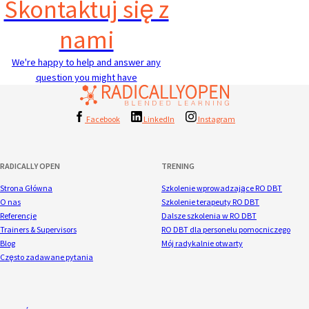
Skontaktuj się z
nami
We're happy to help and answer any
question you might have
Facebook
LinkedIn
Instagram
RADICALLY OPEN
TRENING
Strona Główna
Szkolenie wprowadzające RO DBT
O nas
Szkolenie terapeuty RO DBT
Referencje
Dalsze szkolenia w RO DBT
Trainers & Supervisors
RO DBT dla personelu pomocniczego
Blog
Mój radykalnie otwarty
Często zadawane pytania