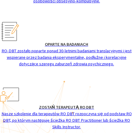
osobowości obsesyjno-kompulsyjne.
OPARTE NA BADANIACH
RO-DBT zostało poparte ponad 30-letnimi badaniami translacyjnymi i jest
wspierane przez badania eksperymentalne, podłużne i korelacyjne
dotyczące szeregu zaburzeń zdrowia psychicznego.
ZOSTAŃ TERAPEUTĄ RO DBT
Nasze szkolenie dla terapeutów RO DBT rozpoczyna się od podstaw RO
DBT, po którym następuje ścieżka RO DBT Practitioner lub ścieżka RO
Skills Instructor.