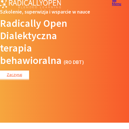
Menu
Szkolenie, superwizja i wsparcie w nauce
Radically Open
Dialektyczna
terapia
behawioralna
(RO DBT)
Zaczynaj