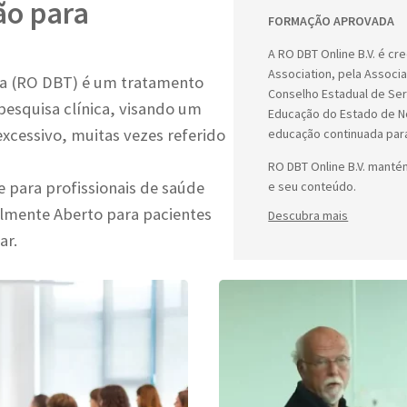
ão para
FORMAÇÃO APROVADA
A RO DBT Online B.V. é c
Association, pela Associa
ta (RO DBT) é um tratamento
Conselho Estadual de Se
pesquisa clínica, visando um
Educação do Estado de No
xcessivo, muitas vezes referido
educação continuada para
RO DBT Online B.V. manté
 para profissionais de saúde
e seu conteúdo.
lmente Aberto para pacientes
Descubra mais
ar.