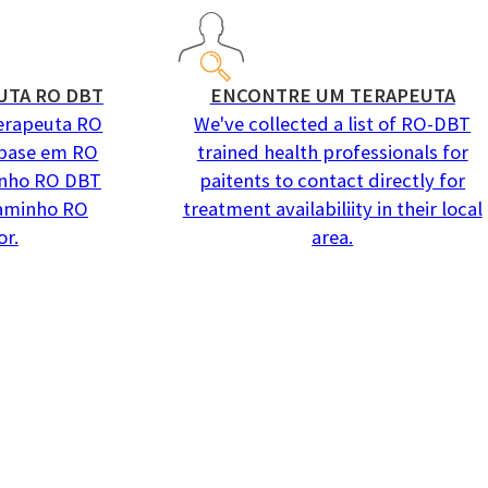
UTA RO DBT
ENCONTRE UM TERAPEUTA
erapeuta RO
We've collected a list of RO-DBT
base em RO
trained health professionals for
inho RO DBT
paitents to contact directly for
caminho RO
treatment availabiliity in their local
or.
area.