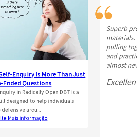
Superb pre
materials. 
pulling to
and practi
almost ne
Self-Enquiry Is More Than Just
Excellen
-Ended Questions
enquiry in Radically Open DBT is a
ill designed to help individuals
 defensive arou...
lte Mais informação