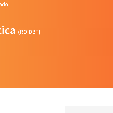
zado
tica
(RO DBT)