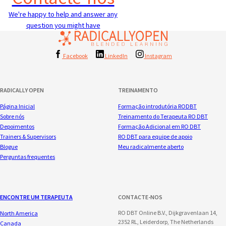
We're happy to help and answer any
question you might have
Facebook
LinkedIn
Instagram
RADICALLY OPEN
TREINAMENTO
Página Inicial
Formação introdutória RODBT
Sobre nós
Treinamento do Terapeuta RO DBT
Depoimentos
Formação Adicional em RO DBT
Trainers & Supervisors
RO DBT para equipe de apoio
Blogue
Meu radicalmente aberto
Perguntas frequentes
ENCONTRE UM TERAPEUTA
CONTACTE-NOS
RO DBT Online B.V., Dijkgravenlaan 14,
North America
2352 RL, Leiderdorp, The Netherlands
Canada