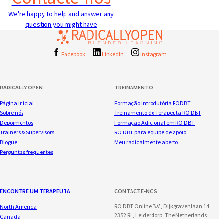
We're happy to help and answer any
question you might have
Facebook
LinkedIn
Instagram
RADICALLY OPEN
TREINAMENTO
Página Inicial
Formação introdutória RODBT
Sobre nós
Treinamento do Terapeuta RO DBT
Depoimentos
Formação Adicional em RO DBT
Trainers & Supervisors
RO DBT para equipe de apoio
Blogue
Meu radicalmente aberto
Perguntas frequentes
ENCONTRE UM TERAPEUTA
CONTACTE-NOS
RO DBT Online B.V., Dijkgravenlaan 14,
North America
2352 RL, Leiderdorp, The Netherlands
Canada