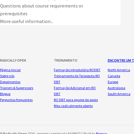
Questions about course requirements or
prerequisites
More useful information...
RADICALLY OPEN
TREINAMENTO
ENCONTRE UM 
Página Inicial
Formação introdutória RODBT
North America
Sobre nós
Treinamento do Terapeuta RO
Canada
Depoimentos
DBT
Europe
Trainers & Supervisors
Formação Adicional em RO
Australasia
Blogue
DBT
South America
Perguntas frequentes
RO DBT para equipe de apoio
Meu radicalmente aberto
©
Radically Open
2026 - empresa registrada 81699271 | Built by
Bronco