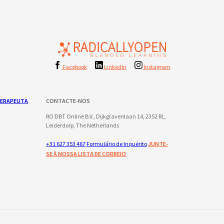
Facebook
LinkedIn
Instagram
TERAPEUTA
CONTACTE-NOS
RO DBT Online B.V., Dijkgravenlaan 14, 2352 RL,
Leiderdorp, The Netherlands
+31 627 353 467
Formulário de Inquérito
JUNTE-
SE À NOSSA LISTA DE CORREIO