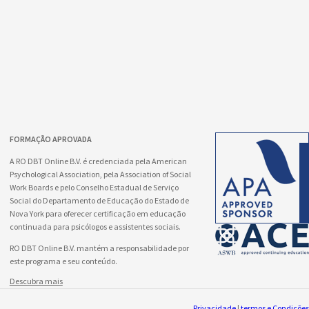
FORMAÇÃO APROVADA
A RO DBT Online B.V. é credenciada pela American
Psychological Association, pela Association of Social
Work Boards e pelo Conselho Estadual de Serviço
Social do Departamento de Educação do Estado de
Nova York para oferecer certificação em educação
continuada para psicólogos e assistentes sociais.
RO DBT Online B.V. mantém a responsabilidade por
este programa e seu conteúdo.
Descubra mais
Privacidade
|
termos e Condições