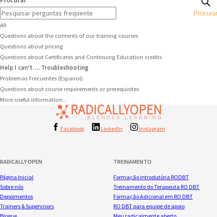
Procura
All
Questions about the contents of our training courses
Questions about pricing
Questions about Certificates and Continuing Education credits
Help I can’t…. Troubleshooting
Problemas Frecuentes (Espanol)
Questions about course requirements or prerequisites
More useful information...
Facebook
LinkedIn
Instagram
RADICALLY OPEN
TREINAMENTO
Página Inicial
Formação introdutória RODBT
Sobre nós
Treinamento do Terapeuta RO DBT
Depoimentos
Formação Adicional em RO DBT
Trainers & Supervisors
RO DBT para equipe de apoio
Blogue
Meu radicalmente aberto