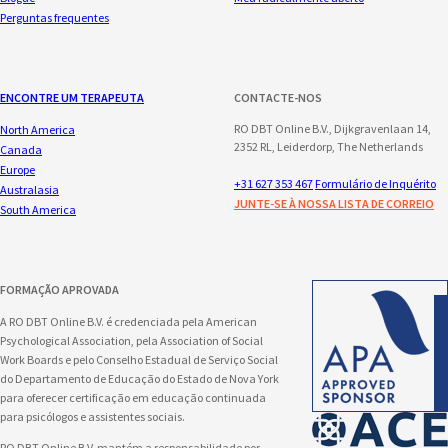
Perguntas frequentes
ENCONTRE UM TERAPEUTA
CONTACTE-NOS
RO DBT Online B.V., Dijkgravenlaan 14,
North America
2352 RL, Leiderdorp, The Netherlands
Canada
Europe
+31 627 353 467
Formulário de Inquérito
Australasia
JUNTE-SE À NOSSA LISTA DE CORREIO
South America
FORMAÇÃO APROVADA
A RO DBT Online B.V. é credenciada pela American
Psychological Association, pela Association of Social
Work Boards e pelo Conselho Estadual de Serviço Social
do Departamento de Educação do Estado de Nova York
para oferecer certificação em educação continuada
para psicólogos e assistentes sociais.
RO DBT Online B.V. mantém a responsabilidade por