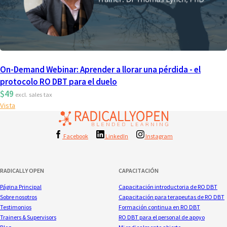
On-Demand Webinar: Aprender a llorar una pérdida - el
protocolo RO DBT para el duelo
$49
excl. sales tax
Vista
Facebook
LinkedIn
Instagram
RADICALLY OPEN
CAPACITACIÓN
Página Principal
Capacitación introductoria de RO DBT
Sobre nosotros
Capacitación para terapeutas de RO DBT
Testimonios
Formación continua en RO DBT
Trainers & Supervisors
RO DBT para el personal de apoyo