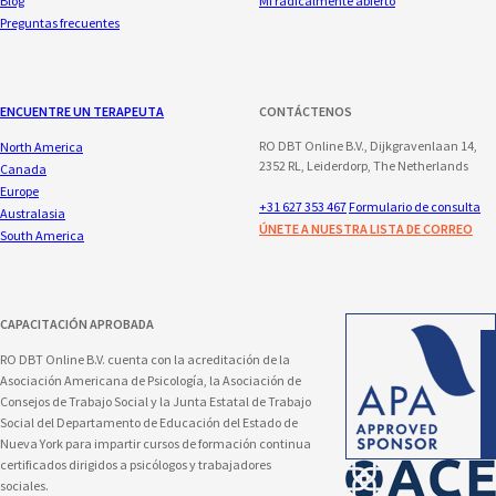
Blog
Mi radicalmente abierto
Preguntas frecuentes
ENCUENTRE UN TERAPEUTA
CONTÁCTENOS
RO DBT Online B.V., Dijkgravenlaan 14,
North America
2352 RL, Leiderdorp, The Netherlands
Canada
Europe
+31 627 353 467
Formulario de consulta
Australasia
ÚNETE A NUESTRA LISTA DE CORREO
South America
CAPACITACIÓN APROBADA
RO DBT Online B.V. cuenta con la acreditación de la
Asociación Americana de Psicología, la Asociación de
Consejos de Trabajo Social y la Junta Estatal de Trabajo
Social del Departamento de Educación del Estado de
Nueva York para impartir cursos de formación continua
certificados dirigidos a psicólogos y trabajadores
sociales.