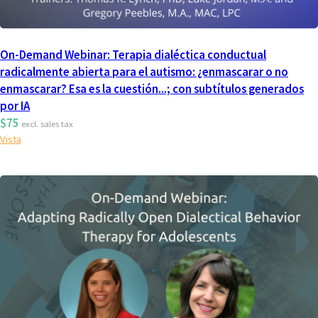
On-Demand Webinar: Terapia dialéctica conductual
radicalmente abierta para el autismo: ¿enmascarar o no
enmascarar? Esa es la cuestión...; con subtítulos generados
por IA
$75
excl. sales tax
Vista