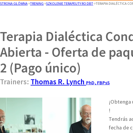
STRONA GŁÓWNA
TRENING
SZKOLENIE TERAPEUTY RO DBT
TERAPIA DIALÉCTICA CO
Terapia Dialéctica Co
Abierta - Oferta de paqu
2 (Pago único)
Trainers:
Thomas R. Lynch
PhD, FBPsS
¡Obtenga u
!
Tendrás ac
fecha de c