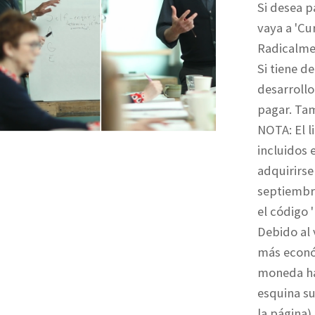
Si desea p
vaya a 'C
Radicalmen
Si tiene d
desarrollo
pagar. Ta
NOTA: El l
incluidos 
adquirirse
septiembr
el código 
Debido al 
más econó
moneda hac
esquina su
la página).