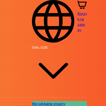
Koszy
k na
zaku
py
Polski · $ USD
Mój radykalnie otwarty