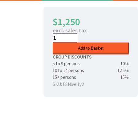
$1,250
excl. sales tax
Add to Basket
GROUP DISCOUNTS
5 to 9 persons
10%
10 to 14 persons
12.5%
15+ persons
15%
SKU: ESNivel1y2