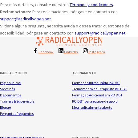
Para más detalles, consulte nuestros
Términos y condiciones
.
Reclamaciones:
Para reclamaciones, póngase en contacto con
support@radicallyopen.net
Si tiene alguna pregunta, necesita ayuda o desea tratar cuestiones de
accesibilidad, póngase en contacto con
support@radicallyopen.net
.
Facebook
LinkedIn
Instagram
RADICALLY OPEN
TREINAMENTO
Página Inicial
Formação introdutória RODBT
Sobre nós
Treinamento do Terapeuta RO DBT
Depoimentos
Formação Adicional em RO DBT
Trainers & Supervisors
RO DBT para equipe de apoio
Blogue
Meu radicalmente aberto
Perguntas frequentes