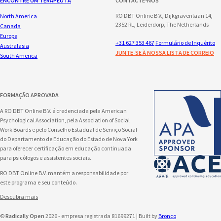
ENCONTRE UM TERAPEUTA
CONTACTE-NOS
RO DBT Online B.V., Dijkgravenlaan 14,
North America
2352 RL, Leiderdorp, The Netherlands
Canada
Europe
+31 627 353 467
Formulário de Inquérito
Australasia
JUNTE-SE À NOSSA LISTA DE CORREIO
South America
FORMAÇÃO APROVADA
A RO DBT Online B.V. é credenciada pela American
Psychological Association, pela Association of Social
Work Boards e pelo Conselho Estadual de Serviço Social
do Departamento de Educação do Estado de Nova York
para oferecer certificação em educação continuada
para psicólogos e assistentes sociais.
RO DBT Online B.V. mantém a responsabilidade por
este programa e seu conteúdo.
Descubra mais
©
Radically Open
2026 - empresa registrada 81699271 | Built by
Bronco