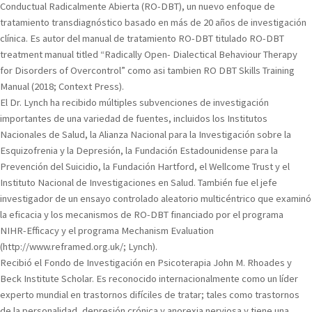
Conductual Radicalmente Abierta (RO-DBT), un nuevo enfoque de
tratamiento transdiagnóstico basado en más de 20 años de investigación
clínica. Es autor del manual de tratamiento RO-DBT titulado RO-DBT
treatment manual titled “Radically Open- Dialectical Behaviour Therapy
for Disorders of Overcontrol” como asi tambien RO DBT Skills Training
Manual (2018; Context Press).
El Dr. Lynch ha recibido múltiples subvenciones de investigación
importantes de una variedad de fuentes, incluidos los Institutos
Nacionales de Salud, la Alianza Nacional para la Investigación sobre la
Esquizofrenia y la Depresión, la Fundación Estadounidense para la
Prevención del Suicidio, la Fundación Hartford, el Wellcome Trust y el
Instituto Nacional de Investigaciones en Salud. También fue el jefe
investigador de un ensayo controlado aleatorio multicéntrico que examinó
la eficacia y los mecanismos de RO-DBT financiado por el programa
NIHR-Efficacy y el programa Mechanism Evaluation
(http://www.reframed.org.uk/; Lynch).
Recibió el Fondo de Investigación en Psicoterapia John M. Rhoades y
Beck Institute Scholar. Es reconocido internacionalmente como un líder
experto mundial en trastornos difíciles de tratar; tales como trastornos
de la personalidad, depresión crónica y anorexia nerviosa y tiene una