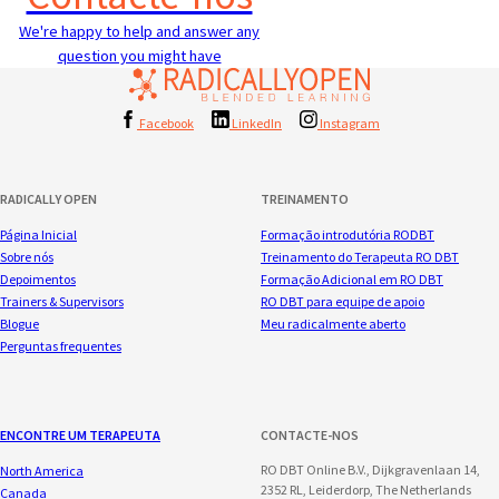
We're happy to help and answer any
question you might have
Facebook
LinkedIn
Instagram
RADICALLY OPEN
TREINAMENTO
Página Inicial
Formação introdutória RODBT
Sobre nós
Treinamento do Terapeuta RO DBT
Depoimentos
Formação Adicional em RO DBT
Trainers & Supervisors
RO DBT para equipe de apoio
Blogue
Meu radicalmente aberto
Perguntas frequentes
ENCONTRE UM TERAPEUTA
CONTACTE-NOS
RO DBT Online B.V., Dijkgravenlaan 14,
North America
2352 RL, Leiderdorp, The Netherlands
Canada