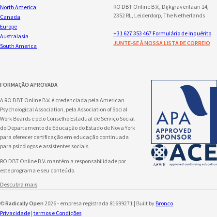
RO DBT Online B.V., Dijkgravenlaan 14,
North America
2352 RL, Leiderdorp, The Netherlands
Canada
Europe
+31 627 353 467
Formulário de Inquérito
Australasia
JUNTE-SE À NOSSA LISTA DE CORREIO
South America
FORMAÇÃO APROVADA
A RO DBT Online B.V. é credenciada pela American
Psychological Association, pela Association of Social
Work Boards e pelo Conselho Estadual de Serviço Social
do Departamento de Educação do Estado de Nova York
para oferecer certificação em educação continuada
para psicólogos e assistentes sociais.
RO DBT Online B.V. mantém a responsabilidade por
este programa e seu conteúdo.
Descubra mais
©
Radically Open
2026 - empresa registrada 81699271 | Built by
Bronco
Privacidade
|
termos e Condições