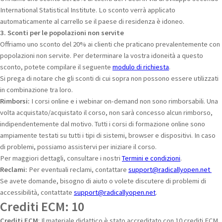
International Statistical Institute. Lo sconto verrà applicato
automaticamente al carrello se il paese di residenza è idoneo.
3. Sconti per le popolazioni non servite
Offriamo uno sconto del 20% ai clienti che praticano prevalentemente con
popolazioni non servite. Per determinare la vostra idoneità a questo
sconto, potete compilare il seguente
modulo di richiesta
.
Si prega di notare che gli sconti di cui sopra non possono essere utilizzati
in combinazione tra loro.
Rimborsi:
I corsi online e i webinar on-demand non sono rimborsabili. Una
volta acquistato/acquistato il corso, non sarà concesso alcun rimborso,
indipendentemente dal motivo. Tutti i corsi di formazione online sono
ampiamente testati su tutti i tipi di sistemi, browser e dispositivi. In caso
di problemi, possiamo assistervi per iniziare il corso.
Per maggiori dettagli, consultare i nostri
Termini e condizioni
.
Reclami:
Per eventuali reclami, contattare
support@radicallyopen.net
Se avete domande, bisogno di aiuto o volete discutere di problemi di
accessibilità, contattate
support@radicallyopen.net
.
Crediti ECM: 10
Crediti ECM
: Il materiale didattico è stato accreditato con 10 crediti ECM.