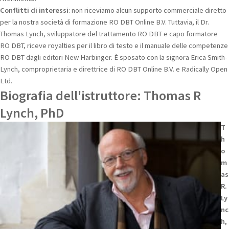
Conflitti di interessi
: non riceviamo alcun supporto commerciale diretto
per la nostra società di formazione RO DBT Online B.V. Tuttavia, il Dr.
Thomas Lynch, sviluppatore del trattamento RO DBT e capo formatore
RO DBT, riceve royalties per il libro di testo e il manuale delle competenze
RO DBT dagli editori New Harbinger. È sposato con la signora Erica Smith-
Lynch, comproprietaria e direttrice di RO DBT Online B.V. e Radically Open
Ltd.
Biografia dell'istruttore: Thomas R
Lynch, PhD
T
h
o
m
as
R.
Ly
nc
h,