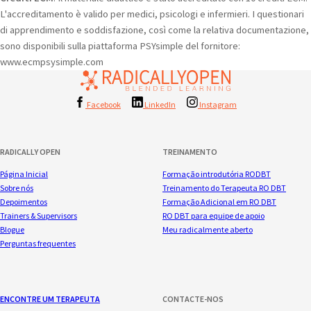
L'accreditamento è valido per medici, psicologi e infermieri. I questionari
di apprendimento e soddisfazione, così come la relativa documentazione,
sono disponibili sulla piattaforma PSYsimple del fornitore:
www.ecmpsysimple.com
Facebook
LinkedIn
Instagram
RADICALLY OPEN
TREINAMENTO
Página Inicial
Formação introdutória RODBT
Sobre nós
Treinamento do Terapeuta RO DBT
Depoimentos
Formação Adicional em RO DBT
Trainers & Supervisors
RO DBT para equipe de apoio
Blogue
Meu radicalmente aberto
Perguntas frequentes
ENCONTRE UM TERAPEUTA
CONTACTE-NOS