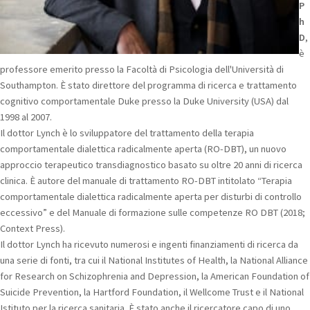
P
h
D
,
è
professore emerito presso la Facoltà di Psicologia dell'Università di
Southampton. È stato direttore del programma di ricerca e trattamento
cognitivo comportamentale Duke presso la Duke University (USA) dal
1998 al 2007.
Il dottor Lynch è lo sviluppatore del trattamento della terapia
comportamentale dialettica radicalmente aperta (RO-DBT), un nuovo
approccio terapeutico transdiagnostico basato su oltre 20 anni di ricerca
clinica. È autore del manuale di trattamento RO-DBT intitolato “Terapia
comportamentale dialettica radicalmente aperta per disturbi di controllo
eccessivo” e del Manuale di formazione sulle competenze RO DBT (2018;
Context Press).
Il dottor Lynch ha ricevuto numerosi e ingenti finanziamenti di ricerca da
una serie di fonti, tra cui il National Institutes of Health, la National Alliance
for Research on Schizophrenia and Depression, la American Foundation of
Suicide Prevention, la Hartford Foundation, il Wellcome Trust e il National
Istituto per la ricerca sanitaria. È stato anche il ricercatore capo di uno