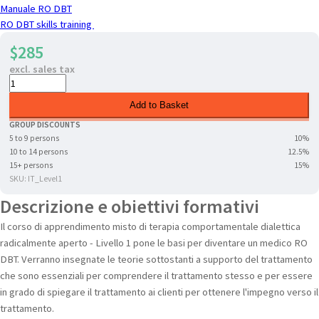
Manuale RO DBT
RO DBT skills training
$285
excl. sales tax
Add to Basket
GROUP DISCOUNTS
5 to 9 persons
10%
10 to 14 persons
12.5%
15+ persons
15%
SKU: IT_Level1
Descrizione e obiettivi formativi
Il corso di apprendimento misto di terapia comportamentale dialettica
radicalmente aperto - Livello 1 pone le basi per diventare un medico RO
DBT. Verranno insegnate le teorie sottostanti a supporto del trattamento
che sono essenziali per comprendere il trattamento stesso e per essere
in grado di spiegare il trattamento ai clienti per ottenere l'impegno verso il
trattamento.