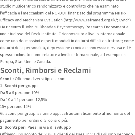
studio multicentrico randomizzato e controllato che ha esaminato
l'efficacia e i meccanismi del RO-DBT finanziato dal programma NIHR-
Efficacy and Mechanism Evaluation (http://www.reframed.org.uk/; Lynch).
Ha ricevuto il John M. Rhoades Psychotherapy Research Endowment e
uno studioso del Beck Institute. È riconosciuto a livello internazionale
come uno dei massimi esperti mondiali in disturbi difficili da trattare; come
disturbi della personalità, depressione cronica e anoressia nervosa ed è
spesso richiesto come relatore a livello internazionale, ad esempio in
Europa, Stati Uniti e Canada.
Sconti, Rimborsi e Reclami
Sconti:
Offriamo diversi tipi di sconti.
1. Sconti per gruppi
Da 5 a 9 persone 10%
Da 10 a 14 persone 12,5%
15+ persone 15%
Gli sconti per gruppi saranno applicati automaticamente al momento del
pagamento per ordini di 5 corsi o più.
2. Sconti per i Paesi in via di sviluppo
Offriamo uno sconto del 20% ai clienti dei Paesi in via di sviluppo secondo