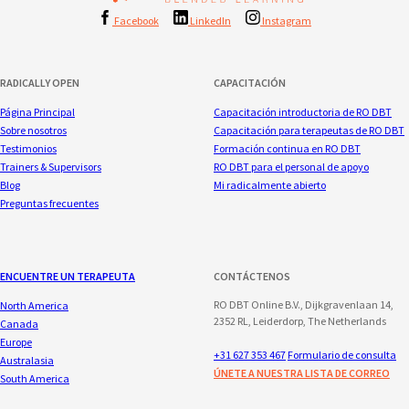
Facebook
LinkedIn
Instagram
RADICALLY OPEN
CAPACITACIÓN
Página Principal
Capacitación introductoria de RO DBT
Sobre nosotros
Capacitación para terapeutas de RO DBT
Testimonios
Formación continua en RO DBT
Trainers & Supervisors
RO DBT para el personal de apoyo
Blog
Mi radicalmente abierto
Preguntas frecuentes
ENCUENTRE UN TERAPEUTA
CONTÁCTENOS
RO DBT Online B.V., Dijkgravenlaan 14,
North America
2352 RL, Leiderdorp, The Netherlands
Canada
Europe
+31 627 353 467
Formulario de consulta
Australasia
ÚNETE A NUESTRA LISTA DE CORREO
South America