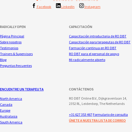
Facebook
LinkedIn
Instagram
RADICALLY OPEN
CAPACITACIÓN
Página Principal
Capacitación introductoria de RO DBT
Sobre nosotros
Capacitación para terapeutas de RO DBT
Testimonios
Formación continua en RO DBT
Trainers & Supervisors
RO DBT para el personal de apoyo
Blog
Mi radicalmente abierto
Preguntas frecuentes
ENCUENTRE UN TERAPEUTA
CONTÁCTENOS
RO DBT Online B.V., Dijkgravenlaan 14,
North America
2352 RL, Leiderdorp, The Netherlands
Canada
Europe
+31 627 353 467
Formulario de consulta
Australasia
ÚNETE A NUESTRA LISTA DE CORREO
South America