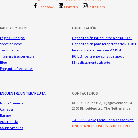
Facebook
LinkedIn
Instagram
RADICALLY OPEN
CAPACITACIÓN
Página Principal
Capacitación introductoria de RO DBT
Sobre nosotros
Capacitación para terapeutas de RO DBT
Testimonios
Formación continua en RO DBT
Trainers & Supervisors
RO DBT para el personal de apoyo
Blog
Mi radicalmente abierto
Preguntas frecuentes
ENCUENTRE UN TERAPEUTA
CONTÁCTENOS
RO DBT Online B.V., Dijkgravenlaan 14,
North America
2352 RL, Leiderdorp, The Netherlands
Canada
Europe
+31 627 353 467
Formulario de consulta
Australasia
ÚNETE A NUESTRA LISTA DE CORREO
South America