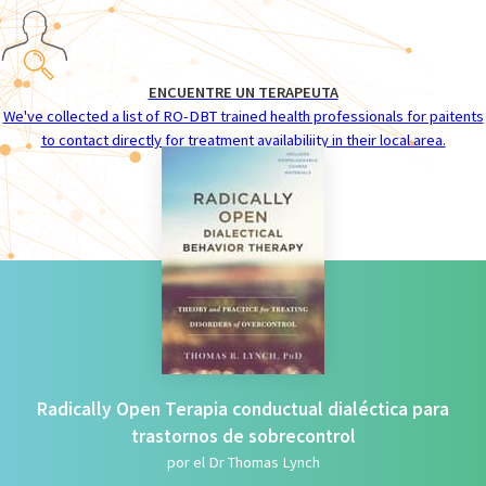
ENCUENTRE UN TERAPEUTA
We've collected a list of RO-DBT trained health professionals for paitents
to contact directly for treatment availabiliity in their local area.
Radically Open Terapia conductual dialéctica para
trastornos de sobrecontrol
por el Dr Thomas Lynch