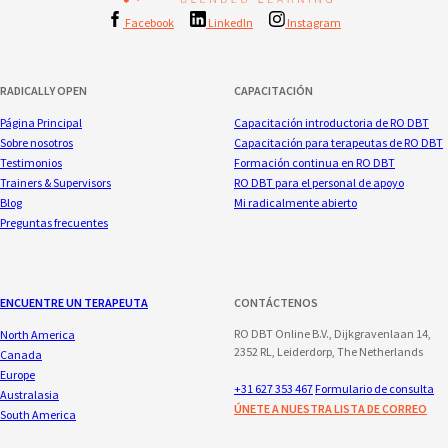
Facebook
LinkedIn
Instagram
RADICALLY OPEN
CAPACITACIÓN
Página Principal
Capacitación introductoria de RO DBT
Sobre nosotros
Capacitación para terapeutas de RO DBT
Testimonios
Formación continua en RO DBT
Trainers & Supervisors
RO DBT para el personal de apoyo
Blog
Mi radicalmente abierto
Preguntas frecuentes
ENCUENTRE UN TERAPEUTA
CONTÁCTENOS
RO DBT Online B.V., Dijkgravenlaan 14,
North America
2352 RL, Leiderdorp, The Netherlands
Canada
Europe
+31 627 353 467
Formulario de consulta
Australasia
ÚNETE A NUESTRA LISTA DE CORREO
South America