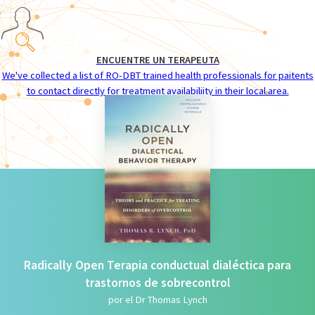
ENCUENTRE UN TERAPEUTA
We've collected a list of RO-DBT trained health professionals for paitents
to contact directly for treatment availabiliity in their local area.
Radically Open Terapia conductual dialéctica para
trastornos de sobrecontrol
por el Dr Thomas Lynch