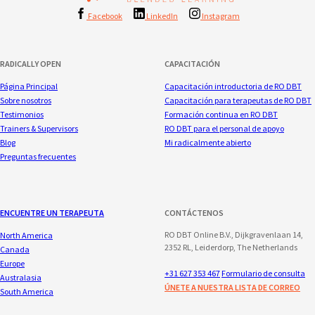
Facebook
LinkedIn
Instagram
RADICALLY OPEN
CAPACITACIÓN
Página Principal
Capacitación introductoria de RO DBT
Sobre nosotros
Capacitación para terapeutas de RO DBT
Testimonios
Formación continua en RO DBT
Trainers & Supervisors
RO DBT para el personal de apoyo
Blog
Mi radicalmente abierto
Preguntas frecuentes
ENCUENTRE UN TERAPEUTA
CONTÁCTENOS
RO DBT Online B.V., Dijkgravenlaan 14,
North America
2352 RL, Leiderdorp, The Netherlands
Canada
Europe
+31 627 353 467
Formulario de consulta
Australasia
ÚNETE A NUESTRA LISTA DE CORREO
South America