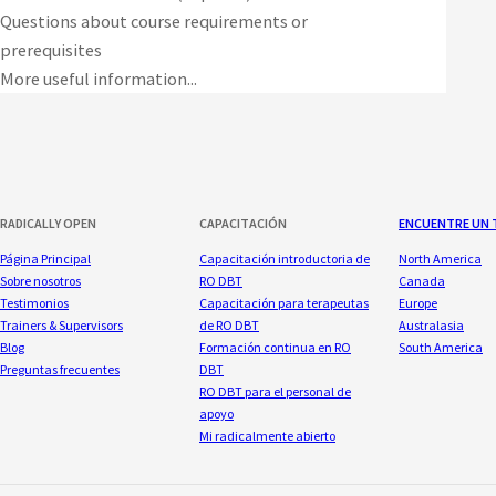
Questions about course requirements or
prerequisites
More useful information...
RADICALLY OPEN
CAPACITACIÓN
ENCUENTRE UN 
Página Principal
Capacitación introductoria de
North America
Sobre nosotros
RO DBT
Canada
Testimonios
Capacitación para terapeutas
Europe
Trainers & Supervisors
de RO DBT
Australasia
Blog
Formación continua en RO
South America
Preguntas frecuentes
DBT
RO DBT para el personal de
apoyo
Mi radicalmente abierto