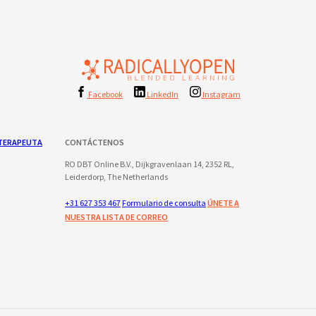
Facebook
LinkedIn
Instagram
TERAPEUTA
CONTÁCTENOS
RO DBT Online B.V., Dijkgravenlaan 14, 2352 RL,
Leiderdorp, The Netherlands
+31 627 353 467
Formulario de consulta
ÚNETE A
NUESTRA LISTA DE CORREO