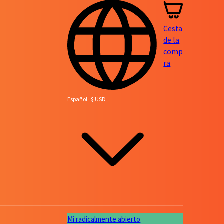
Cesta
de la
comp
ra
Español · $ USD
Mi radicalmente abierto