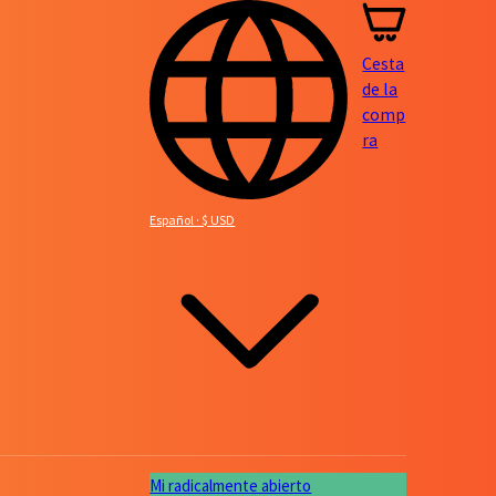
Cesta
de la
comp
ra
Español · $ USD
Mi radicalmente abierto