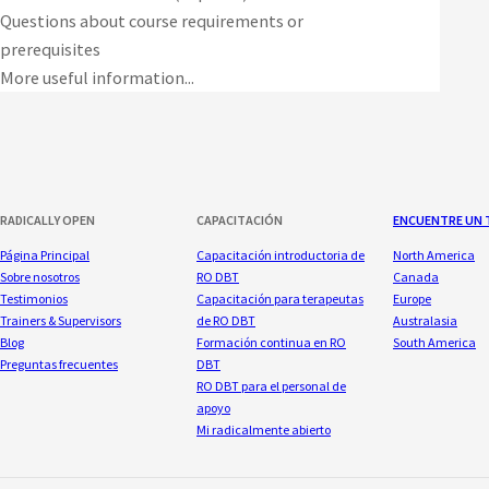
Questions about course requirements or
prerequisites
More useful information...
RADICALLY OPEN
CAPACITACIÓN
ENCUENTRE UN 
Página Principal
Capacitación introductoria de
North America
Sobre nosotros
RO DBT
Canada
Testimonios
Capacitación para terapeutas
Europe
Trainers & Supervisors
de RO DBT
Australasia
Blog
Formación continua en RO
South America
Preguntas frecuentes
DBT
RO DBT para el personal de
apoyo
Mi radicalmente abierto