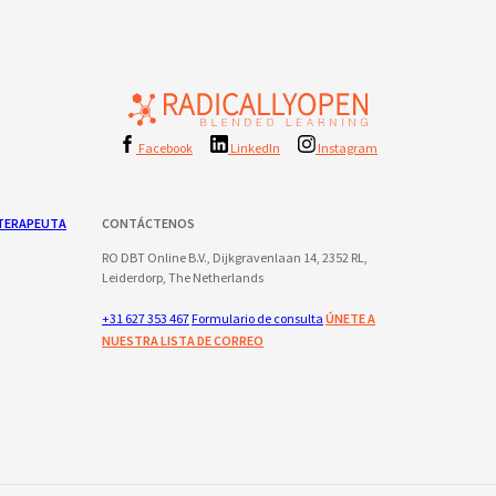
Facebook
LinkedIn
Instagram
TERAPEUTA
CONTÁCTENOS
RO DBT Online B.V., Dijkgravenlaan 14, 2352 RL,
Leiderdorp, The Netherlands
+31 627 353 467
Formulario de consulta
ÚNETE A
NUESTRA LISTA DE CORREO