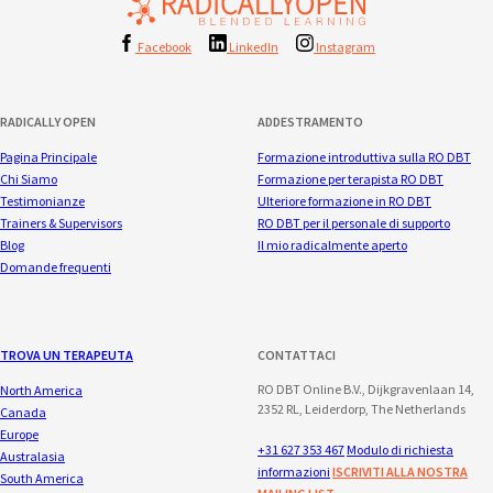
Facebook
LinkedIn
Instagram
RADICALLY OPEN
ADDESTRAMENTO
Pagina Principale
Formazione introduttiva sulla RO DBT
Chi Siamo
Formazione per terapista RO DBT
Testimonianze
Ulteriore formazione in RO DBT
Trainers & Supervisors
RO DBT per il personale di supporto
Blog
Il mio radicalmente aperto
Domande frequenti
TROVA UN TERAPEUTA
CONTATTACI
RO DBT Online B.V., Dijkgravenlaan 14,
North America
2352 RL, Leiderdorp, The Netherlands
Canada
Europe
+31 627 353 467
Modulo di richiesta
Australasia
informazioni
ISCRIVITI ALLA NOSTRA
South America