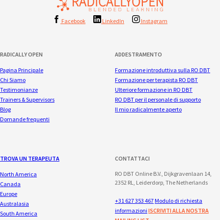
Facebook
LinkedIn
Instagram
RADICALLY OPEN
ADDESTRAMENTO
Pagina Principale
Formazione introduttiva sulla RO DBT
Chi Siamo
Formazione per terapista RO DBT
Testimonianze
Ulteriore formazione in RO DBT
Trainers & Supervisors
RO DBT per il personale di supporto
Blog
Il mio radicalmente aperto
Domande frequenti
TROVA UN TERAPEUTA
CONTATTACI
RO DBT Online B.V., Dijkgravenlaan 14,
North America
2352 RL, Leiderdorp, The Netherlands
Canada
Europe
+31 627 353 467
Modulo di richiesta
Australasia
informazioni
ISCRIVITI ALLA NOSTRA
South America