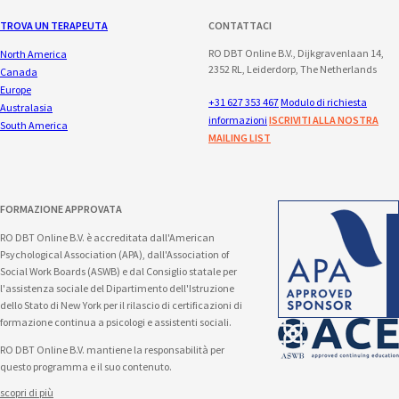
TROVA UN TERAPEUTA
CONTATTACI
RO DBT Online B.V., Dijkgravenlaan 14,
North America
2352 RL, Leiderdorp, The Netherlands
Canada
Europe
+31 627 353 467
Modulo di richiesta
Australasia
informazioni
ISCRIVITI ALLA NOSTRA
South America
MAILING LIST
FORMAZIONE APPROVATA
RO DBT Online B.V. è accreditata dall'American
Psychological Association (APA), dall'Association of
Social Work Boards (ASWB) e dal Consiglio statale per
l'assistenza sociale del Dipartimento dell'Istruzione
dello Stato di New York per il rilascio di certificazioni di
formazione continua a psicologi e assistenti sociali.
RO DBT Online B.V. mantiene la responsabilità per
questo programma e il suo contenuto.
scopri di più