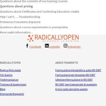
Questions about the contents of our training courses
Questions about pricing
Questions about Certificates and Continuing Education credits
Help I can’t…. Troubleshooting
Problemas Frecuentes (Espanol)
Questions about course requirements or prerequisites
More useful information...
Facebook
LinkedIn
Instagram
RADICALLY OPEN
ADDESTRAMENTO
Pagina Principale
Formazione introduttiva sulla RO DBT
Chi Siamo
Formazione per terapista RO DBT
Testimonianze
Ulteriore formazione in RO DBT
Trainers & Supervisors
RO DBT per il personale di supporto
Blog
Il mio radicalmente aperto
Domande frequenti