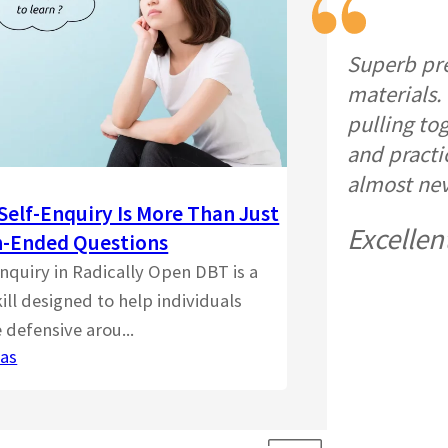
Superb pre
materials. 
pulling to
and practi
almost ne
Self-Enquiry Is More Than Just
Excellen
-Ended Questions
enquiry in Radically Open DBT is a
ill designed to help individuals
 defensive arou...
as