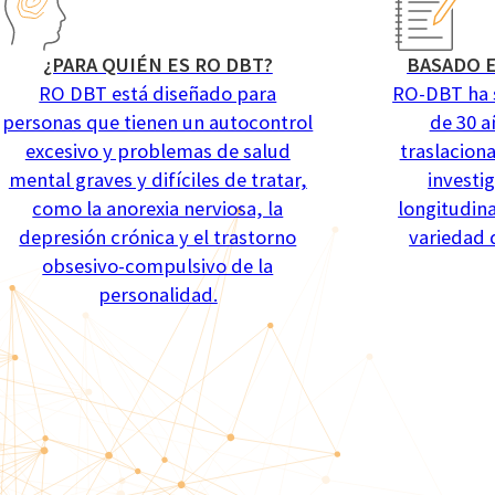
¿PARA QUIÉN ES RO DBT?
BASADO E
RO DBT está diseñado para
RO-DBT ha 
personas que tienen un autocontrol
de 30 a
excesivo y problemas de salud
traslacion
mental graves y difíciles de tratar,
investi
como la anorexia nerviosa, la
longitudina
depresión crónica y el trastorno
variedad 
obsesivo-compulsivo de la
personalidad.