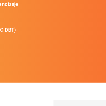
endizaje
RO DBT)