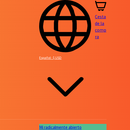
Cesta
de la
comp
ra
Español · $ USD
Mi radicalmente abierto