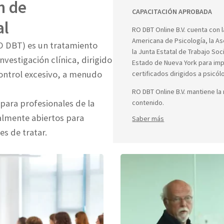
n de
CAPACITACIÓN APROBADA
al
RO DBT Online B.V. cuenta con l
Americana de Psicología, la As
RO DBT) es un tratamiento
la Junta Estatal de Trabajo So
vestigación clínica, dirigido
Estado de Nueva York para imp
control excesivo, a menudo
certificados dirigidos a psicó
RO DBT Online B.V. mantiene l
 para profesionales de la
contenido.
almente abiertos para
Saber más
s de tratar.