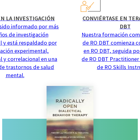
N LA INVESTIGACIÓN
CONVIÉRTASE EN TER
sido informado por más
DBT
ños de investigación
Nuestra formación com
al y está respaldado por
de RO DBT comienza c
gación experimental,
en RO DBT, seguida po
l y correlacional en una
de RO DBT Practitioner
de trastornos de salud
de RO Skills Instr
mental.