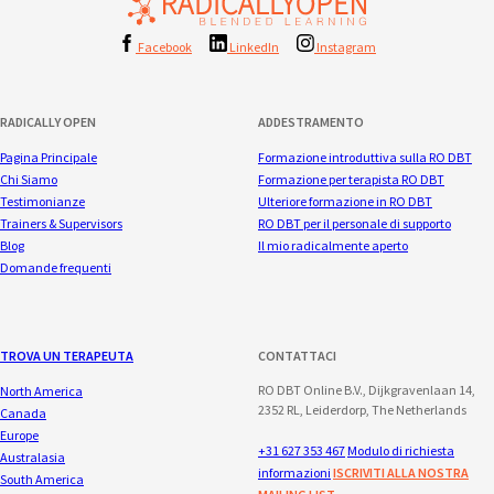
Facebook
LinkedIn
Instagram
RADICALLY OPEN
ADDESTRAMENTO
Pagina Principale
Formazione introduttiva sulla RO DBT
Chi Siamo
Formazione per terapista RO DBT
Testimonianze
Ulteriore formazione in RO DBT
Trainers & Supervisors
RO DBT per il personale di supporto
Blog
Il mio radicalmente aperto
Domande frequenti
TROVA UN TERAPEUTA
CONTATTACI
RO DBT Online B.V., Dijkgravenlaan 14,
North America
2352 RL, Leiderdorp, The Netherlands
Canada
Europe
+31 627 353 467
Modulo di richiesta
Australasia
informazioni
ISCRIVITI ALLA NOSTRA
South America