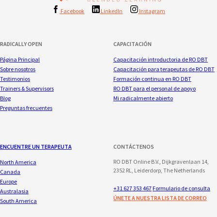
Facebook
LinkedIn
Instagram
RADICALLY OPEN
CAPACITACIÓN
Página Principal
Capacitación introductoria de RO DBT
Sobre nosotros
Capacitación para terapeutas de RO DBT
Testimonios
Formación continua en RO DBT
Trainers & Supervisors
RO DBT para el personal de apoyo
Blog
Mi radicalmente abierto
Preguntas frecuentes
ENCUENTRE UN TERAPEUTA
CONTÁCTENOS
RO DBT Online B.V., Dijkgravenlaan 14,
North America
2352 RL, Leiderdorp, The Netherlands
Canada
Europe
+31 627 353 467
Formulario de consulta
Australasia
ÚNETE A NUESTRA LISTA DE CORREO
South America